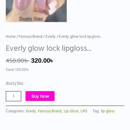
Home
/
Famous Brand
/
Everly
/ Everly glow lock lipgloss...
Everly glow lock lipgloss...
450.00
৳
320.00
৳
Save
130.00
৳
dusty lilac
Buy Now
Everly
Famous Brand
Lip Gloss
LIPS
lip gloss
Categories:
,
,
,
Tag: