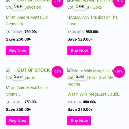
OUT OF STOCK
-25%
-35%
price
price
price
price
Sale!
Sale!
was:
is:
was:
is:
1,000.00৳ .
750.00৳ .
1,500.00৳ .
980.00৳ .
Milani Amore Matte Lip
HANDAIYAN Thanks For The
Creme-14...
Love...
1,000.00
৳
1,500.00
৳
750.00
৳
980.00
৳
Save
250.00
৳
Save
520.00
৳
Buy Now
Buy Now
Original
Current
Original
Current
OUT OF STOCK
-25%
-36%
price
price
price
price
Sale!
Sale!
was:
is:
was:
is:
1,000.00৳ .
750.00৳ .
750.00৳ .
480.00৳ .
Milani Amore Matte Lip
Creme-...
Wet n Wild MegaLast Liquid...
1,000.00
৳
750.00
৳
750.00
৳
480.00
৳
Save
250.00
৳
Save
270.00
৳
Buy Now
Buy Now