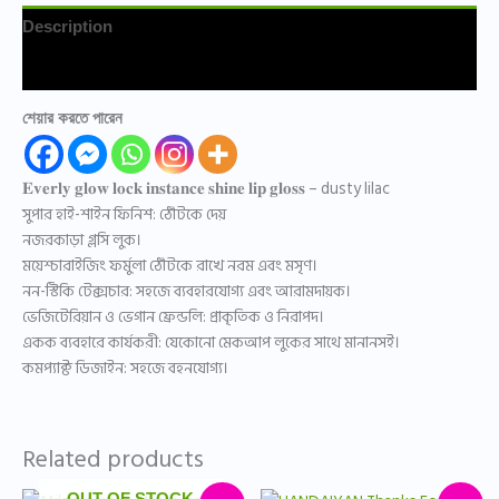
Description
Reviews (0)
শেয়ার করতে পারেন
𝐄𝐯𝐞𝐫𝐥𝐲 𝐠𝐥𝐨𝐰 𝐥𝐨𝐜𝐤 𝐢𝐧𝐬𝐭𝐚𝐧𝐜𝐞 𝐬𝐡𝐢𝐧𝐞 𝐥𝐢𝐩 𝐠𝐥𝐨𝐬𝐬 – dusty lilac
সুপার হাই-শাইন ফিনিশ: ঠোঁটকে দেয়
নজরকাড়া গ্লসি লুক।
ময়েশ্চারাইজিং ফর্মুলা ঠোঁটকে রাখে নরম এবং মসৃণ।
নন-স্টিকি টেক্সচার: সহজে ব্যবহারযোগ্য এবং আরামদায়ক।
ভেজিটেরিয়ান ও ভেগান ফ্রেন্ডলি: প্রাকৃতিক ও নিরাপদ।
একক ব্যবহারে কার্যকরী: যেকোনো মেকআপ লুকের সাথে মানানসই।
কমপ্যাক্ট ডিজাইন: সহজে বহনযোগ্য।
Related products
Original
Current
Original
Current