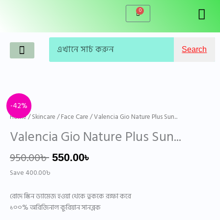
Skip
0
Cart
to
content
Search
Search
Original
Current
Valencia
-42%
price
price
Gio
Home
/
Skincare
/
Face Care
/ Valencia Gio Nature Plus Sun...
was:
is:
Nature
Valencia Gio Nature Plus Sun...
950.00৳ .
550.00৳ .
Plus
Sun
950.00
৳
550.00
৳
Block
SPF
Save
400.00
৳
50+
quantity
রোদে স্কিন ড্যামেজ হওয়া থেকে ত্বককে রক্ষা করে
১০০% অরিজিনাল কুরিয়ান সানব্লক