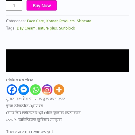
Buy Now
Face Care
Korean Products
Skincare
Categories:
,
,
Day Cream
nature plus
Sunblock
Tags:
,
,
Description
Reviews (0)
শেয়ার করতে পারেন
সুর্যের বেগুনীরশ্মি থেকে ত্বক রক্ষা করে
ত্বকে ভালভাবে এপ্লাই হয়
রোদে স্কিন ড্যামেজ হওয়া থেকে ত্বককে রক্ষা করে
১০০% অরিজিনাল কুরিয়ান সানব্লক
There are no reviews yet.