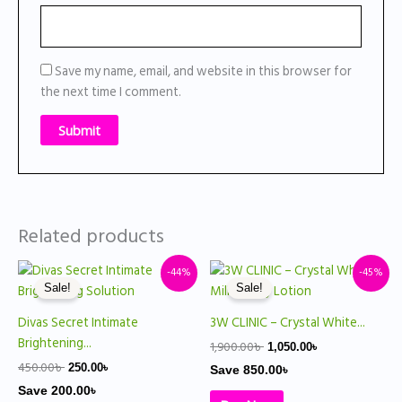
Save my name, email, and website in this browser for
the next time I comment.
Related products
Original
Current
Original
Current
-44%
-45%
price
price
price
price
Sale!
Sale!
was:
is:
was:
is:
450.00৳ .
250.00৳ .
1,900.00৳ .
1,050.00৳ .
Divas Secret Intimate
3W CLINIC – Crystal White...
Brightening...
1,900.00
৳
1,050.00
৳
450.00
৳
250.00
৳
Save
850.00
৳
Save
200.00
৳