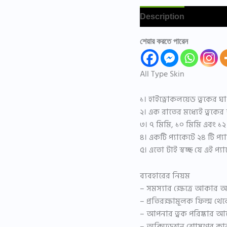
Description
Reviews 
শেয়ার করতে পারেন
All Type Skin
১। হাইড্রোকলয়েড ত্বকের ঘ
২। এক রাতের মধ্যেই ত্বকের
৩। ৭ মিমি, ১০ মিমি এবং ১
৪। একটি প্যাকেটে ২৪ টি প্য
৫। এতো টাই স্বচ্ছ যে এই প
ব্যবহারের নিয়ম
– সমস্যার ক্ষেত্রে আকার অনু
– প্রতিরক্ষামূলক ফিল্ম থেকে
– আপনার ত্বক পরিষ্কার আ
– অক্সিডেশন শোষণের কারণে 