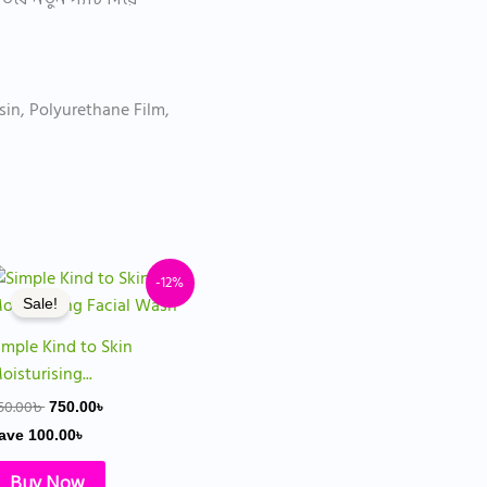
in, Polyurethane Film,
Original
Current
-12%
price
price
Sale!
was:
is:
850.00৳ .
750.00৳ .
imple Kind to Skin
oisturising...
50.00
৳
750.00
৳
ave
100.00
৳
Buy Now