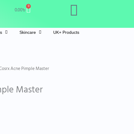
Cart
0
0.00
৳
ts
Skincare
UK+ Products
Current
Cosrx Acne Pimple Master
rice
s:
mple Master
30.00৳ .