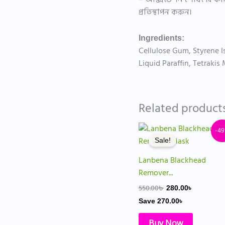
প্রতিস্থাপন করুন।
Ingredients:
Cellulose Gum, Styrene I
Liquid Paraffin, Tetrakis
Related product
Original
Current
-4
price
price
Sale!
was:
is:
550.00৳ .
280.00৳ .
Lanbena Blackhead
Remover...
550.00
৳
280.00
৳
Save
270.00
৳
Buy Now