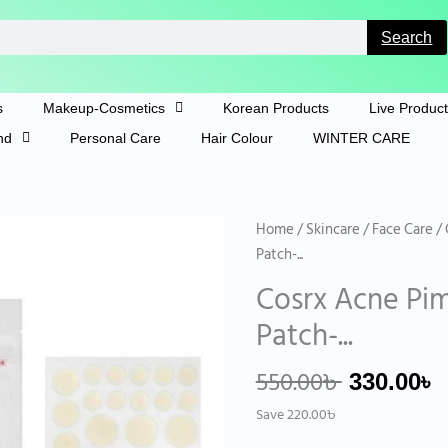
Search
s
Makeup-Cosmetics
Korean Products
Live Produc
nd
Personal Care
Hair Colour
WINTER CARE
Original
Home
/
Skincare
/
Face Care
/ 
price
p
Patch-...
was:
i
Cosrx Acne Pi
550.00৳ .
3
Patch-...
550.00
৳
330.00
৳
Save
220.00
৳