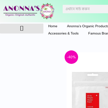
Skip
Search
to
content
Home
Anonna’s Organic Product
Accessories & Tools
Famous Bra
Anonna’s Organic Products
-40%