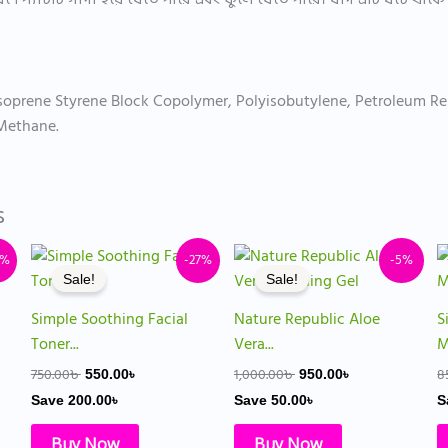
soprene Styrene Block Copolymer, Polyisobutylene, Petroleum Res
 Methane.
s
Original
Current
Original
Current
9%
-27%
-5%
price
price
price
price
Sale!
Sale!
was:
is:
was:
is:
750.00৳ .
550.00৳ .
1,000.00৳ .
950.00৳ .
Simple Soothing Facial
Nature Republic Aloe
S
Toner...
Vera...
M
750.00
৳
1,000.00
৳
8
550.00
৳
950.00
৳
Save
200.00
৳
Save
50.00
৳
S
Buy Now
Buy Now