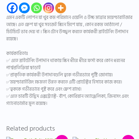
এমন একটি লোশন যা খুব কম পরিমানে ওয়েলি ও উচ্চ মাত্রার ময়েশ্চারাইজার
আছে। এত ফ্রেশ যা খুব সহজেই স্কিনে মিশে যায় , কোন রকম আঠালো /
চিটচিটে ভাব দেয় না । স্কিন টোন উজ্জ্বল করতে কার্যকরী ব্রাইটেনিং উপাদান
রয়েছে।
কার্যকারিতাঃ
✅ এতে ব্রাইটেনিং উপাদান থাকায় স্কিন ধীরে ধীরে ফর্সা করে কোন ধরনের
পার্শ্বপ্রতিক্রিয়া ছাড়াই
✅প্রাকৃতিক কার্যকরী উপাদানগুলি ত্বকে গভীরভাবে পুষ্টি জোগায়।
✅ময়শ্চারাইজিং ক্ষমতা উন্নত করতে এটি প্রোটেক্টর হিসাবে কাজ করে।
✅ত্বককে গভীরভাবে পুষ্ট করে এবং ফ্রেশ রাখে।
✅এতে চারটি উদ্ভিদ এক্সট্র্যাক্ট- বাঁশ, কোরিয়ান অ্যাঞ্জেলিকা, জিনসেং এবং
গ্যানোডার্মার মূল রয়েছে।
Related products