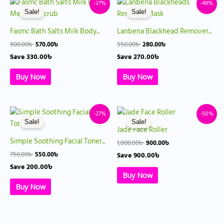
Original
Current
Original
Current
-37%
-49%
price
price
price
price
Sale!
Sale!
was:
is:
was:
is:
900.00৳ .
570.00৳ .
550.00৳ .
280.00৳ .
Fasmc Bath Salts Milk Body...
Lanbena Blackhead Remover...
900.00
৳
570.00
৳
550.00
৳
280.00
৳
Save
330.00
৳
Save
270.00
৳
Buy Now
Buy Now
Original
Current
Original
Current
-27%
-50%
price
price
price
price
Sale!
Sale!
was:
is:
was:
is:
Jade Face Roller
750.00৳ .
550.00৳ .
1,800.00৳ .
900.00৳ .
Simple Soothing Facial Toner...
1,800.00
৳
900.00
৳
750.00
৳
550.00
৳
Save
900.00
৳
Save
200.00
৳
Buy Now
Buy Now