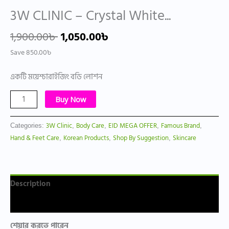
3W CLINIC – Crystal White...
1,900.00
৳
1,050.00
৳
Save
850.00
৳
একটি ময়েশ্চারাইজিং বডি লোশন
Buy Now
3W Clinic
Body Care
EID MEGA OFFER
Famous Brand
Categories:
,
,
,
,
Hand & Feet Care
Korean Products
Shop By Suggestion
Skincare
,
,
,
Description
Reviews (0)
শেয়ার করতে পারেন